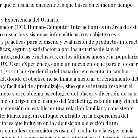
rar que el usuario encuentre lo que busca en el menor tiempo
y Experiencia del Usuario.
enador (HCI, Human-Computer Interaction) es un área de est
e usuarios y sistemas informáticos, cuyo objetivo es
y prácticas para el diseño y evaluación de productos interact
caz, segura y satisfactoria por los usuarios de la web.
integradoras e inclusivas, en los últimos años se ha populari
o (UX, User eXperience), como un nuevo enfoque para el desarr
et (2000) la Experiencia del Usuario representa un cambio
, donde el objetivo no se limita a mejorar el rendimiento de
ia y facilidad de aprendizaje-, sino que se intenta resolver el
ucto y el problema psicológico del placer y diversión de su u
tiene su origen en el campo del Marketing, estando muy vincu
retensión de establecer una relación familiar y consistente
del Marketing, un enfoque centrado en la Experiencia del
ctores que influyen en la adquisición o elección de un
r cómo los consumidores usan el producto y la experiencia
aquí que la transferencia de esta dinámica y del propio términ