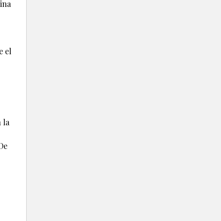
lina
e el
 la
 De