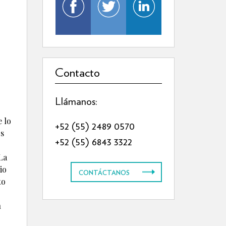
Contacto
Llámanos:
e lo
+52 (55) 2489 0570
os
+52 (55) 6843 3322
La
io
CONTÁCTANOS
to
n