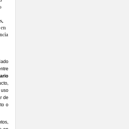
o
s,
 en
ncia
lado
entre
ario
ucto,
 uso
ar de
to o
tos,