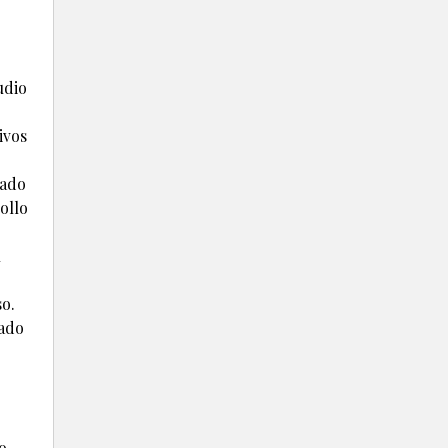
udio
ivos
zado
ollo
l
so.
lado
o